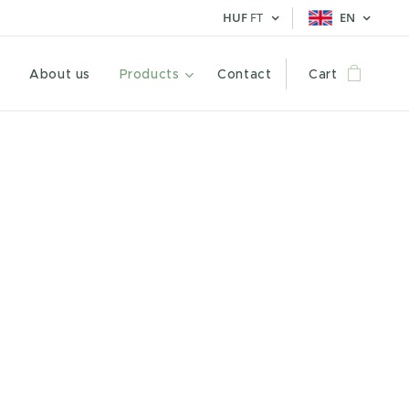
HUF
FT
EN
e
About us
Products
Contact
Cart