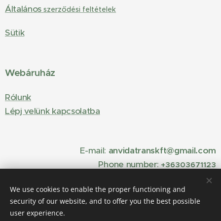
Általános
szerződési feltételek
Sütik
Webáruház
Rólunk
Lépj velünk kapcsolatba
E-mail:
anvidatranskft@gmail.com
Phone number:
+36303671123
We use cookies to enable the proper functioning and
security of our website, and to offer you the best possible
Cookies
user experience.