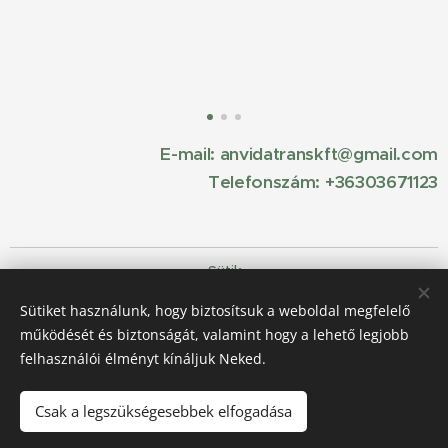
E-mail: anvidatranskft@gmail.com
Telefonszám: +36303671123
Sütik
Sütiket használunk, hogy biztosítsuk a weboldal megfelelő
Nyelvek
működését és biztonságát, valamint hogy a lehető legjobb
Magyar
English
felhasználói élményt kínáljuk Neked.
Pénznem
HUF Ft
EUR €
Csak a legszükségesebbek elfogadása